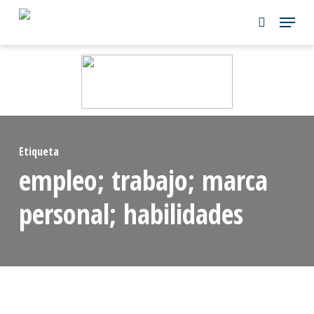
Skip
to
main
content
Etiqueta
empleo; trabajo; marca
personal; habilidades