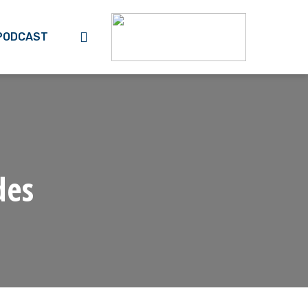
search
PODCAST
des