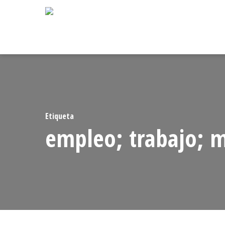
Skip
to
main
content
Etiqueta
empleo; trabajo; m