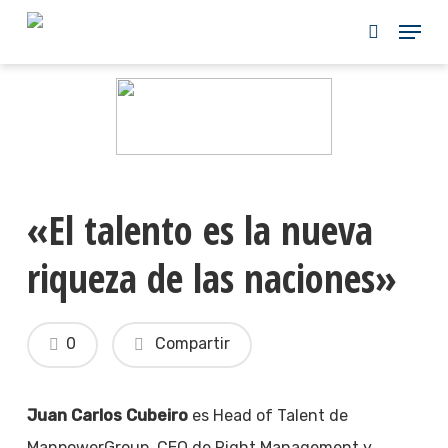
Skip
to
main
content
«El talento es la nueva
riqueza de las naciones»
0
Compartir
Juan Carlos Cubeiro
es Head of Talent de
ManpowerGroup, CEO de Right Management y