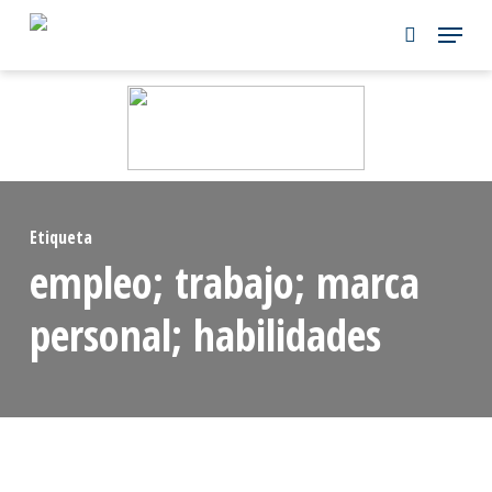
Skip
to
main
content
Etiqueta
empleo; trabajo; marca
personal; habilidades