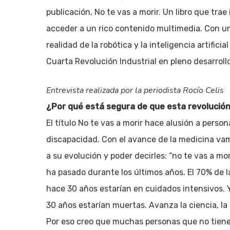
publicación, No te vas a morir. Un libro que tra
acceder a un rico contenido multimedia. Con un 
realidad de la robótica y la inteligencia artifici
Cuarta Revolución Industrial en pleno desarrollo
Entrevista realizada por la periodista Rocío Celis
¿Por qué está segura de que esta revolución
El título No te vas a morir hace alusión a pers
discapacidad. Con el avance de la medicina va
a su evolución y poder decirles: “no te vas a mor
ha pasado durante los últimos años. El 70% de 
hace 30 años estarían en cuidados intensivos. 
Pulsa enter para buscar o ESC para cerrar
30 años estarían muertas. Avanza la ciencia, l
Por eso creo que muchas personas que no tienen