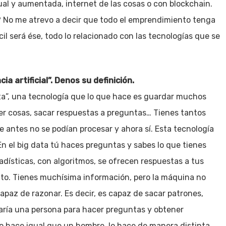
tual y aumentada, internet de las cosas o con blockchain.
 No me atrevo a decir que todo el emprendimiento tenga
cil será ése, todo lo relacionado con las tecnologías que se
a artificial”. Denos su definición.
a”, una tecnología que lo que hace es guardar muchos
er cosas, sacar respuestas a preguntas… Tienes tantos
e antes no se podían procesar y ahora sí. Esta tecnología
 En el big data tú haces preguntas y sabes lo que tienes
dísticas, con algoritmos, se ofrecen respuestas a tus
tinto. Tienes muchísima información, pero la máquina no
apaz de razonar. Es decir, es capaz de sacar patrones,
aría una persona para hacer preguntas y obtener
o lo hace igual que un hombre, lo hace de manera distinta,