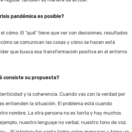
risis pandémica es posible?
o el cómo. El “qué” tiene que ver con decisiones, resultados
en cómo se comunican las cosas y cómo se hacen está
l líder que busca esa transformación positiva en el entorno
ué consiste su propuesta?
utenticidad y la coherencia. Cuando vas con la verdad por
es entienden la situación. El problema está cuando
r otro nombre. La otra persona no es tonta y hay muchos
 ejemplo, nuestro lenguaje no verbal, nuestro tono de voz,
-… El interlocutor capta todos estos mensajes y tiene un