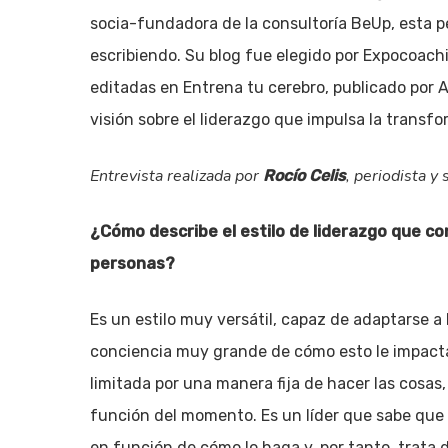
socia-fundadora de la consultoría BeUp, esta 
escribiendo. Su blog fue elegido por Expocoach
editadas en Entrena tu cerebro, publicado por A
visión sobre el liderazgo que impulsa la transf
Entrevista realizada por
, periodista y 
Rocío Celis
¿Cómo describe el estilo de liderazgo que c
personas?
Es un estilo muy versátil, capaz de adaptarse 
conciencia muy grande de cómo esto le impacta a
limitada por una manera fija de hacer las cosas,
Pulsa enter para buscar o ESC para cerrar
función del momento. Es un líder que sabe que
en función de cómo lo haga y, por tanto, trata