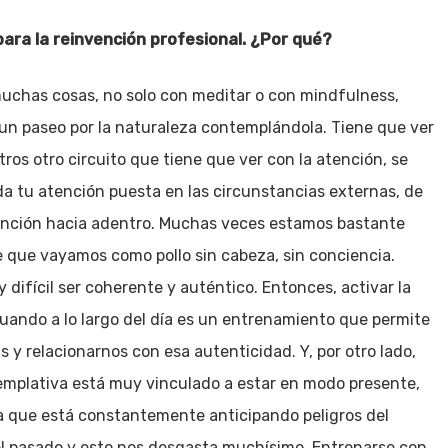
ara la reinvención profesional. ¿Por qué?
muchas cosas, no solo con meditar o con mindfulness,
un paseo por la naturaleza contemplándola. Tiene que ver
tros otro circuito que tiene que ver con la atención, se
da tu atención puesta en las circunstancias externas, de
tención hacia adentro. Muchas veces estamos bastante
que vayamos como pollo sin cabeza, sin conciencia.
ifícil ser coherente y auténtico. Entonces, activar la
cuando a lo largo del día es un entrenamiento que permite
y relacionarnos con esa autenticidad. Y, por otro lado,
templativa está muy vinculado a estar en modo presente,
ra que está constantemente anticipando peligros del
el pasado y esto nos desgasta muchísimo. Entrenarse con