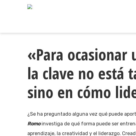
Skip
to
main
content
«Para ocasionar 
la clave no está 
sino en cómo lid
¿Se ha preguntado alguna vez qué puede apor
Romo
investiga de qué forma puede ser entrena
aprendizaje, la creatividad y el liderazgo. Cre