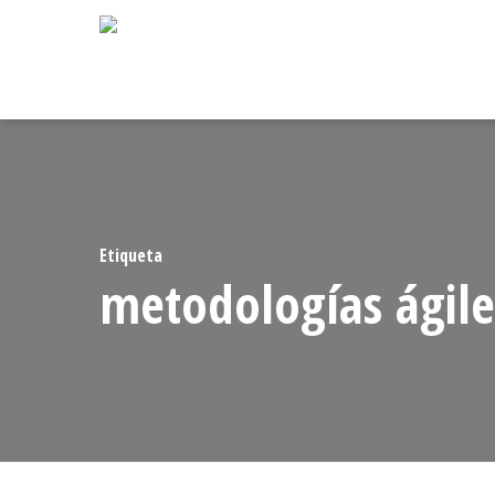
Skip
to
main
content
Etiqueta
metodologías ágile