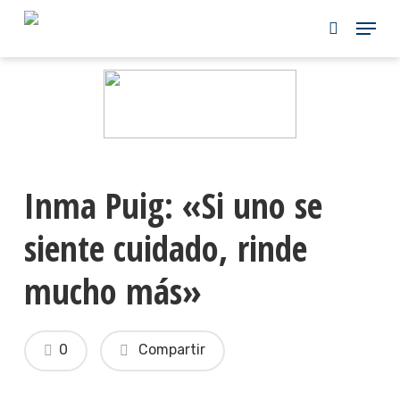
Skip
to
main
content
Inma Puig: «Si uno se
siente cuidado, rinde
mucho más»
0
Compartir