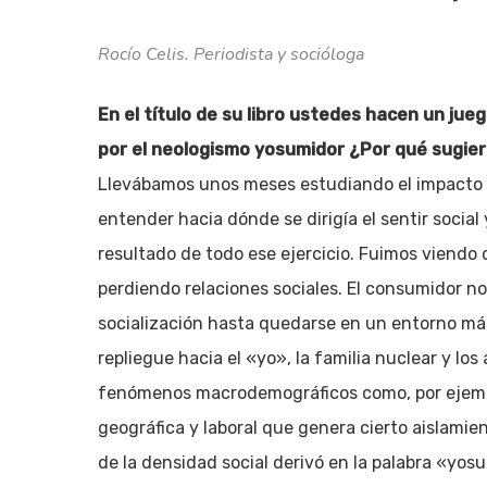
Rocío Celis. Periodista y socióloga
En el título de su libro ustedes hacen un ju
por el neologismo yosumidor ¿Por qué sugier
Llevábamos unos meses estudiando el impacto 
entender hacia dónde se dirigía el sentir social
resultado de todo ese ejercicio. Fuimos viendo
perdiendo relaciones sociales. El consumidor no
socialización hasta quedarse en un entorno má
repliegue hacia el «yo», la familia nuclear y lo
fenómenos macrodemográficos como, por ejempl
geográfica y laboral que genera cierto aislamien
Pulsa enter para buscar o ESC para cerrar
de la densidad social derivó en la palabra «yos