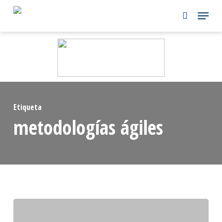
Skip
to
main
content
Etiqueta
metodologías ágiles