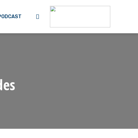
search
PODCAST
des