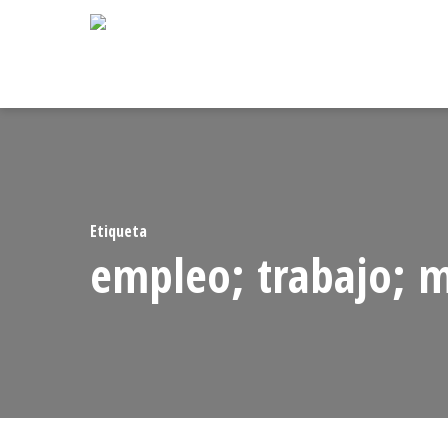
Skip
to
main
content
Etiqueta
empleo; trabajo; m