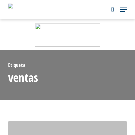
Skip
to
main
content
Etiqueta
ventas