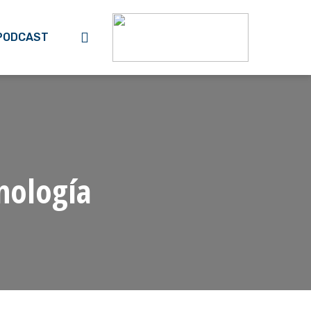
search
PODCAST
cnología