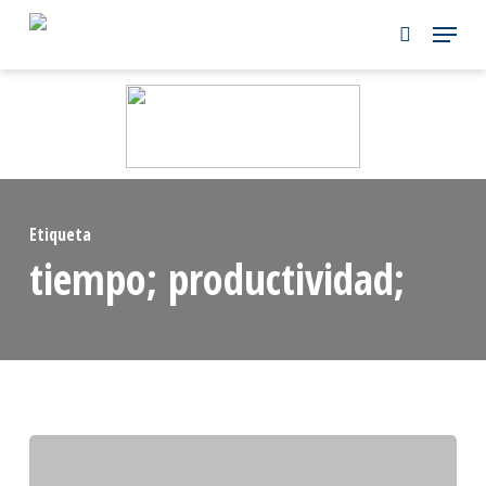
Skip
to
main
content
Etiqueta
tiempo; productividad;