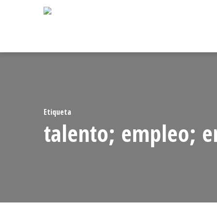
Skip
to
main
content
Etiqueta
talento; empleo; 