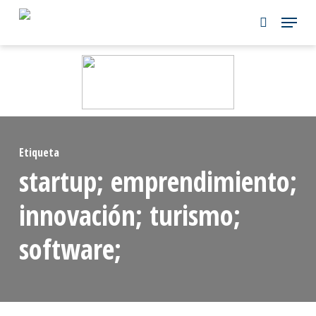
Skip
to
main
content
Etiqueta
startup; emprendimiento;
innovación; turismo;
software;