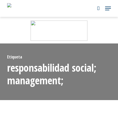
Skip
to
main
content
Etiqueta
responsabilidad social;
management;