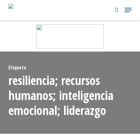
Skip
to
main
content
Etiqueta
resiliencia; recursos
humanos; inteligencia
emocional; liderazgo