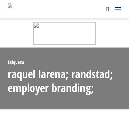
Skip
to
main
content
Etiqueta
raquel larena; randstad;
employer branding;