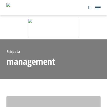
Skip
to
main
content
Etiqueta
management