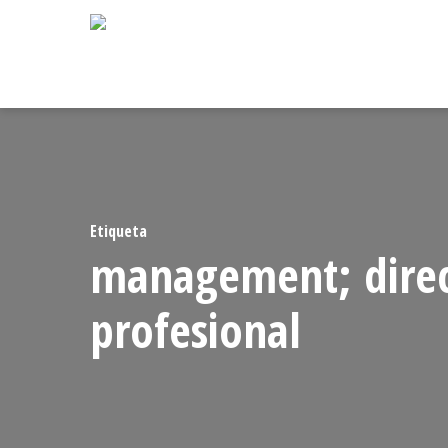
Skip
to
main
content
Etiqueta
management; direcci
profesional