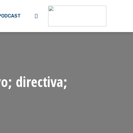
search
PODCAST
o; directiva;