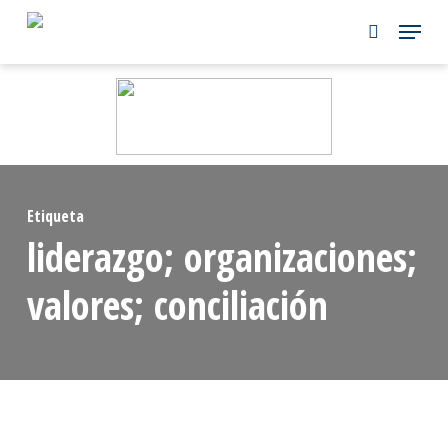
Skip
to
main
content
Etiqueta
liderazgo; organizaciones;
valores; conciliación