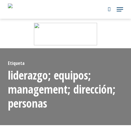
Skip
to
main
content
Etiqueta
liderazgo; equipos;
management; dirección;
personas