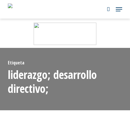
Skip
to
main
content
Etiqueta
liderazgo; desarrollo
directivo;