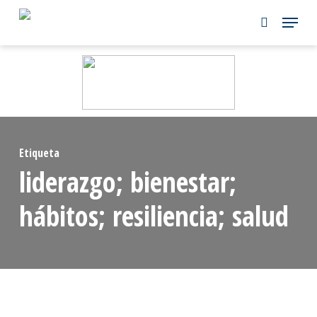
Skip
to
main
content
Etiqueta
liderazgo; bienestar;
hábitos; resiliencia; salud