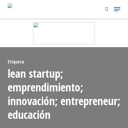
Skip
to
main
content
Etiqueta
lean startup;
emprendimiento;
innovación; entrepreneur;
educación