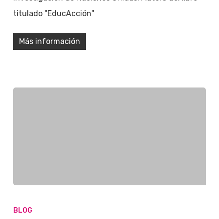
titulado "EducAcción"
Más información
BLOG