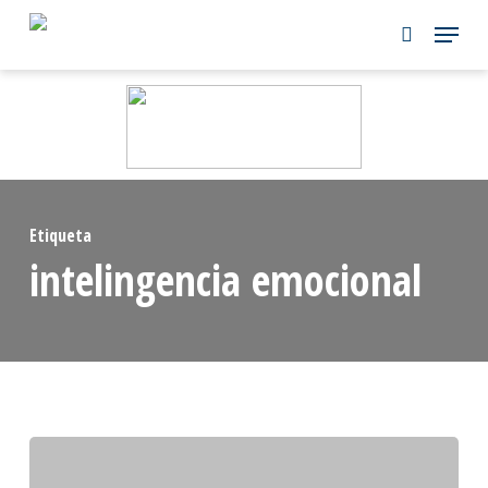
Skip
to
main
content
Etiqueta
intelingencia emocional