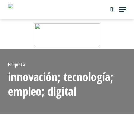
Skip
to
main
content
Etiqueta
innovación; tecnología;
empleo; digital