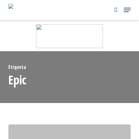
Skip
to
main
content
Etiqueta
Epic