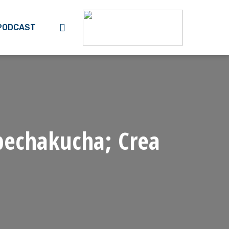
search
PODCAST
pechakucha; Crea