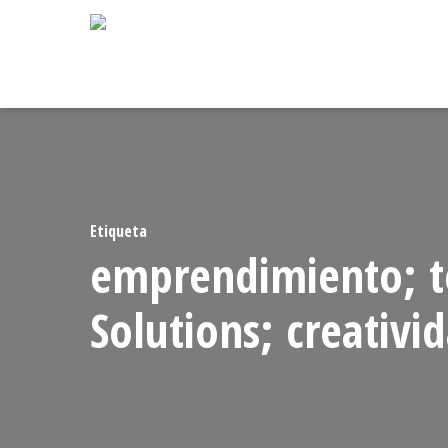
Skip
to
main
content
Etiqueta
emprendimiento; t
Solutions; creativi