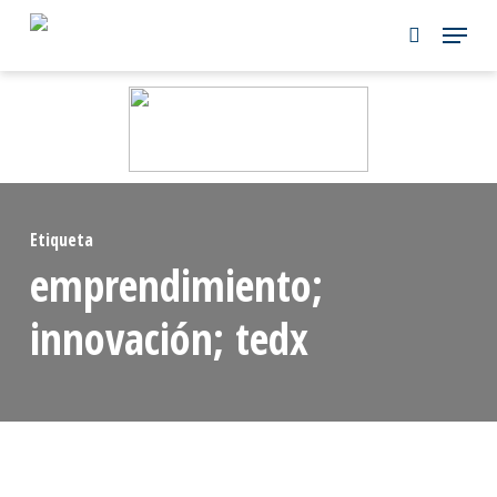
Skip
to
main
content
Etiqueta
emprendimiento;
innovación; tedx