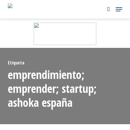
Skip
to
main
content
Etiqueta
emprendimiento;
emprender; startup;
ashoka españa