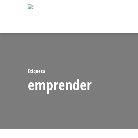
Skip
to
main
content
Etiqueta
emprender