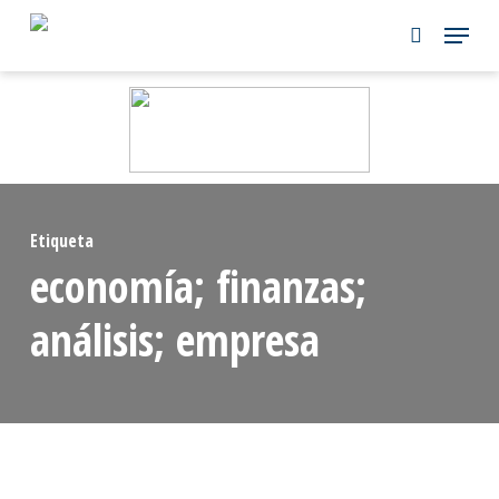
Skip
to
main
content
Etiqueta
economía; finanzas;
análisis; empresa