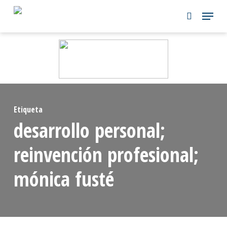
Skip
to
main
content
Etiqueta
desarrollo personal;
reinvención profesional;
mónica fusté