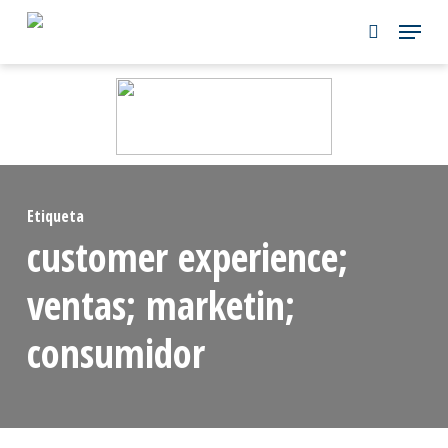
Skip
to
main
content
Etiqueta
customer experience;
ventas; marketin;
consumidor