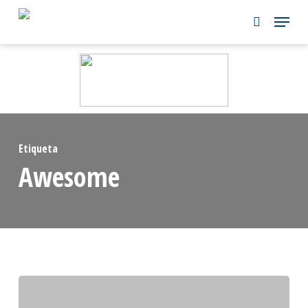
Skip
to
main
content
Etiqueta
Awesome