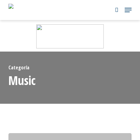
Skip
to
main
content
Categoría
Music