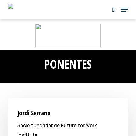
Skip
to
main
content
PONENTES
Jordi Serrano
Socio fundador de Future for Work
Institute.