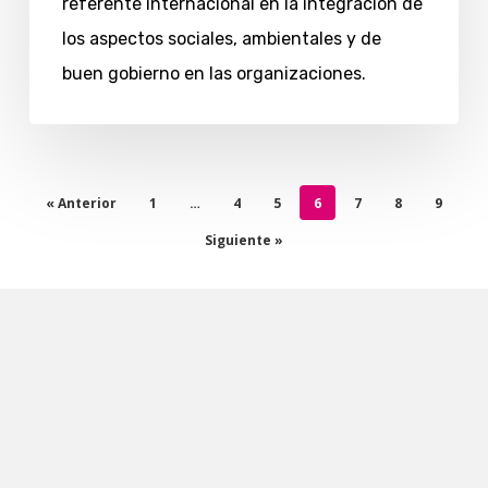
referente internacional en la integración de
los aspectos sociales, ambientales y de
buen gobierno en las organizaciones.
« Anterior
1
…
4
5
6
7
8
9
Siguiente »
Berto Pena
S
Fundador de ThinkWasabi, autor libro
D
“Eficacia para equipos de trabajo”
P