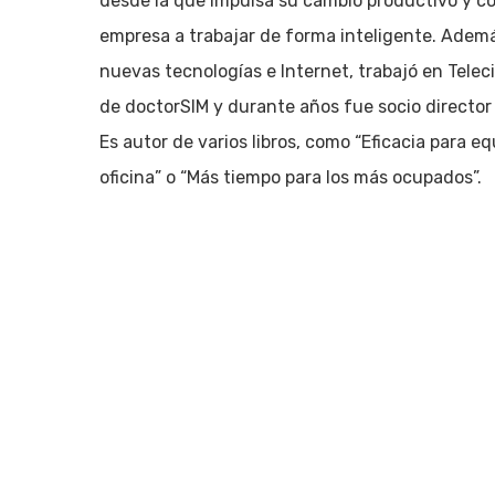
desde la que impulsa su cambio productivo y co
Pulsa enter para buscar o ESC para cerrar
empresa a trabajar de forma inteligente. Adem
nuevas tecnologías e Internet, trabajó en Tele
de doctorSIM y durante años fue socio director 
Es autor de varios libros, como “Eficacia para eq
oficina” o “Más tiempo para los más ocupados”.