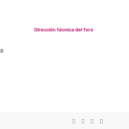
Dirección técnica del foro
AD
S
twitter
facebook
youtube
instagram