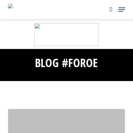
Skip
to
main
content
BLOG #FOROE