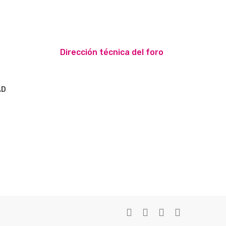
Dirección técnica del foro
AD
S
twitter
facebook
youtube
instagram