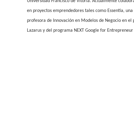
Universidad Francisco de Vitoria. Actualmente colabora
Pulsa enter para buscar o ESC para cerrar
en proyectos emprendedores tales como Essentia, una 
profesora de Innovación en Modelos de Negocio en el
Lazarus y del programa NEXT Google for Entrepreneur 