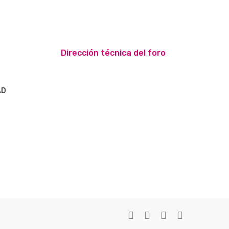
Dirección técnica del foro
AD
S
twitter
facebook
youtube
instagram