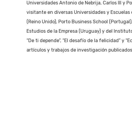
Pulsa enter para buscar o ESC para cerrar
Universidades Antonio de Nebrija, Carlos III y P
visitante en diversas Universidades y Escuela
(Reino Unido), Porto Business School (Portugal)
Estudios de la Empresa (Uruguay) y del Instituto
“De ti depende”, “El desafío de la felicidad” y 
artículos y trabajos de investigación publicados 