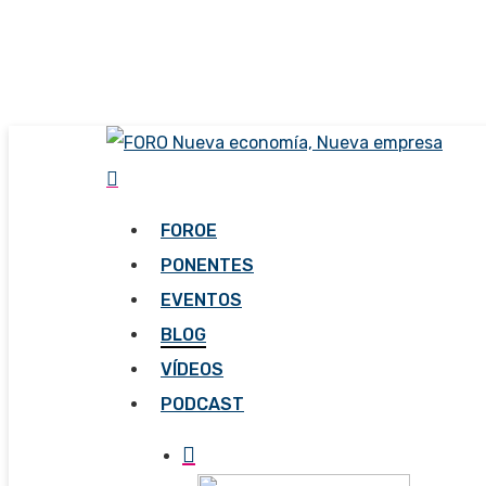
Skip
to
main
content
FOROE
PONENTES
EVENTOS
BLOG
VÍDEOS
PODCAST
search