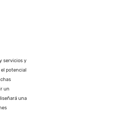
 servicios y
el potencial
uchas
ir un
diseñará una
nes