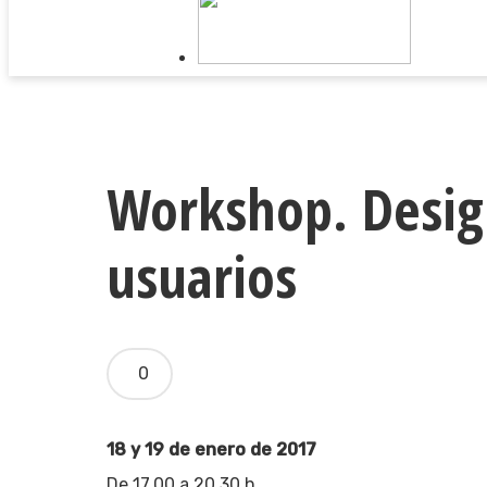
Workshop. Design
usuarios
0
Pulsa enter para buscar o ESC para cerrar
18 y 19 de enero de 2017
De 17.00 a 20.30 h.