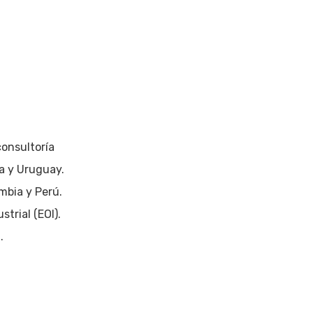
consultoría
a y Uruguay.
mbia y Perú.
trial (EOI).
e
.