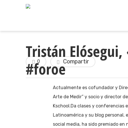
Skip
to
main
content
Tristán Elósegui,
Compartir
#foroe
0
Actualmente es cofundador y Direct
Arte de Medir” y socio y director d
Kschool.Da clases y conferencias 
Latinoamérica y su blog personal, e
social media, ha sido premiado en n