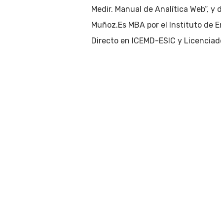
Pulsa enter para buscar o ESC para cerrar
Medir. Manual de Analítica Web“, 
Muñoz.Es MBA por el Instituto de 
Directo en ICEMD-ESIC y Licenciad