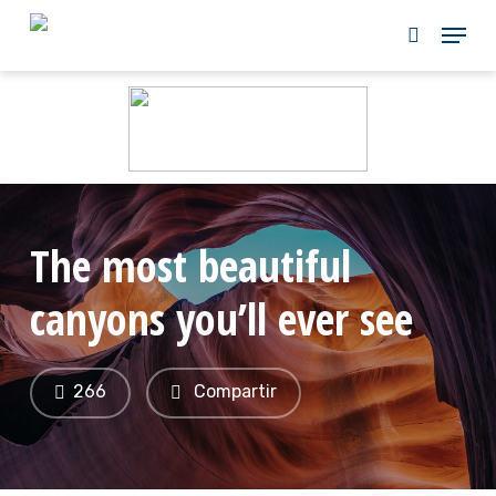
Skip
to
main
content
The most beautiful
canyons you’ll ever see
266
Compartir