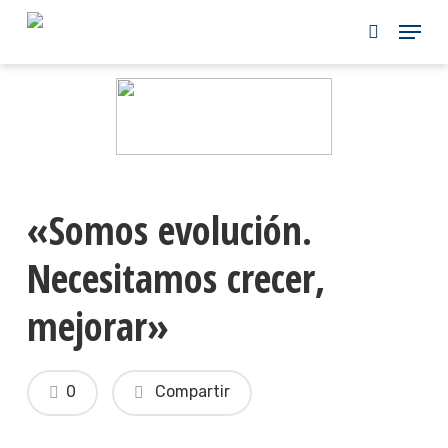
Skip
to
main
content
«Somos evolución.
Necesitamos crecer,
mejorar»
0
Compartir