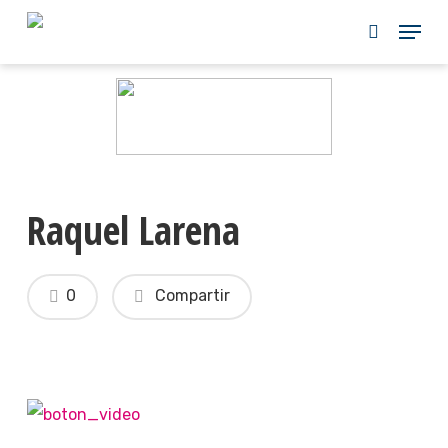
Skip
to
main
content
Raquel Larena
0
Compartir