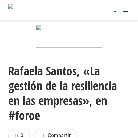
Skip
to
main
content
Rafaela Santos, «La
gestión de la resiliencia
en las empresas», en
#foroe
0
Compartir