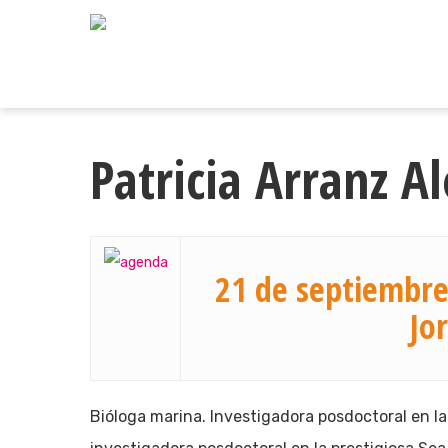
Skip
to
main
content
Patricia Arranz A
21 de septiembre
Jo
Bióloga marina. Investigadora posdoctoral en l