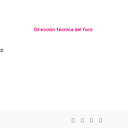
Dirección técnica del foro
AD
S
twitter
facebook
youtube
instagram